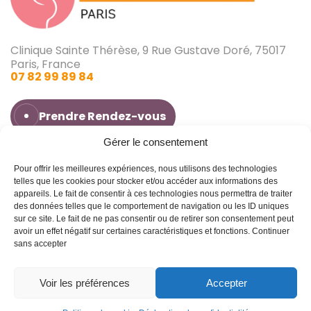
Clinique Sainte Thérèse, 9 Rue Gustave Doré, 75017
Paris, France
07 82 99 89 84
Prendre Rendez-vous
Gérer le consentement
Pour offrir les meilleures expériences, nous utilisons des technologies
Dr Jonathan Cohen
telles que les cookies pour stocker et/ou accéder aux informations des
Infertilité
appareils. Le fait de consentir à ces technologies nous permettra de traiter
Avoir un bébé
des données telles que le comportement de navigation ou les ID uniques
Fausse couche
sur ce site. Le fait de ne pas consentir ou de retirer son consentement peut
Blog
avoir un effet négatif sur certaines caractéristiques et fonctions.
Continuer
Contact
sans accepter
Création Agence
Déclaration de
Conditions
Antipodes Médical ©
confidentialité (UE)
générales
Voir les préférences
Accepter