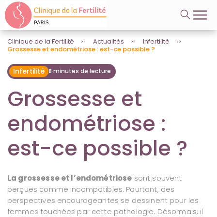
A
Videos
l
l
e
r
Clinique de la Fertilité
Actualités
Infertilité
Grossesse et endométriose : est-ce possible ?
d
i
r
Infertilité
8 minutes de lecture
e
c
Grossesse et
t
e
endométriose :
m
e
n
est-ce possible ?
t
a
u
c
La grossesse et l’endométriose
sont souvent
o
perçues comme incompatibles. Pourtant, des
n
t
perspectives encourageantes se dessinent pour les
e
femmes touchées par cette pathologie. Désormais, il
n