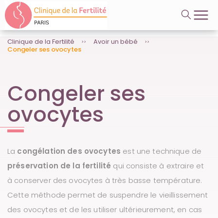
A
Videos
l
l
e
r
Clinique de la Fertilité
Avoir un bébé
Congeler ses ovocytes
d
i
r
e
Congeler ses
c
t
ovocytes
e
m
e
n
t
La
congélation des ovocytes
est une technique de
a
u
préservation de la fertilité
qui consiste à extraire et
c
à conserver des ovocytes à très basse température.
o
n
Cette méthode permet de suspendre le vieillissement
t
e
des ovocytes et de les utiliser ultérieurement, en cas
n