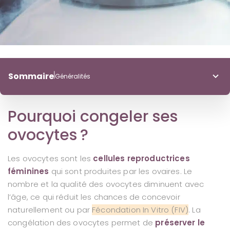
Sommaire
Généralités
Généralités
Pourquoi congeler ses
Conditions
Déroulement
ovocytes ?
Conservation
Les ovocytes sont les
cellules reproductrices
Indications
féminines
qui sont produites par les ovaires. Le
nombre et la qualité des ovocytes diminuent avec
l’âge, ce qui réduit les chances de concevoir
naturellement ou par
Fécondation In Vitro (FIV)
. La
congélation des ovocytes permet de
préserver le