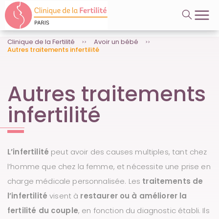
A
Videos
l
l
e
r
Clinique de la Fertilité
Avoir un bébé
Autres traitements infertilité
d
i
r
e
Autres traitements
c
t
infertilité
e
m
e
n
t
L’infertilité
peut avoir des causes multiples, tant chez
a
u
l’homme que chez la femme, et nécessite une prise en
c
charge médicale personnalisée. Les
traitements de
o
n
l’infertilité
visent à
restaurer ou à améliorer la
t
e
fertilité du couple
, en fonction du diagnostic établi. Ils
n