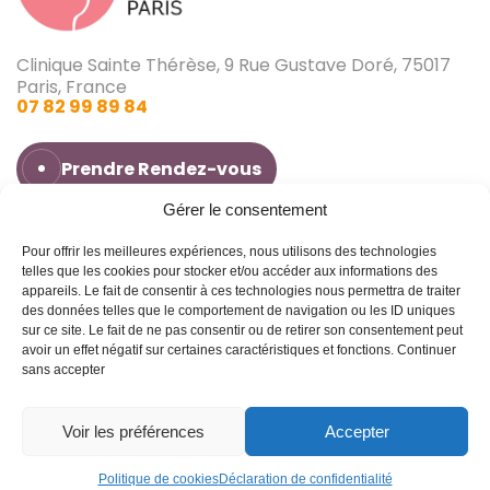
Clinique Sainte Thérèse, 9 Rue Gustave Doré, 75017
Paris, France
07 82 99 89 84
Prendre Rendez-vous
Gérer le consentement
Pour offrir les meilleures expériences, nous utilisons des technologies
Dr Jonathan Cohen
telles que les cookies pour stocker et/ou accéder aux informations des
Infertilité
appareils. Le fait de consentir à ces technologies nous permettra de traiter
Avoir un bébé
des données telles que le comportement de navigation ou les ID uniques
Fausse couche
sur ce site. Le fait de ne pas consentir ou de retirer son consentement peut
Blog
avoir un effet négatif sur certaines caractéristiques et fonctions.
Continuer
Contact
sans accepter
Création Agence
Déclaration de
Conditions
Antipodes Médical ©
confidentialité (UE)
générales
Voir les préférences
Accepter
Contact
Prendre RDV
Politique de cookies
Déclaration de confidentialité