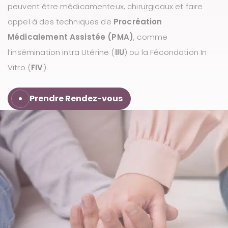
peuvent être médicamenteux, chirurgicaux et faire
u
appel à des techniques de
Procréation
Médicalement Assistée (PMA)
, comme
l’insémination intra Utérine (
IIU
) ou la Fécondation In
Vitro (
FIV
).
Prendre Rendez-vous