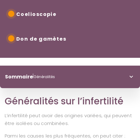
Coelioscopie
Don de gamètes
Sommaire
Généralités
Généralités
Généralités sur l’infertilité
Traitements
L’infertilité peut avoir des origines variées, qui peuvent
être isolées ou combinées.
Parmi les causes les plus fréquentes, on peut citer :