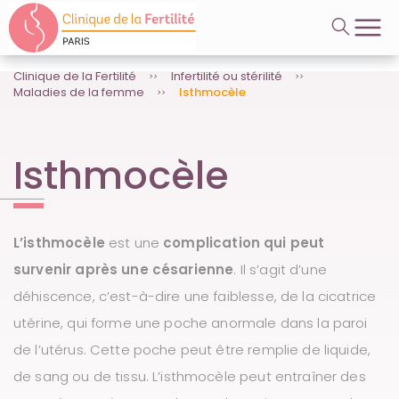
A
Videos
l
l
e
r
Clinique de la Fertilité
Infertilité ou stérilité
Maladies de la femme
Isthmocèle
d
i
r
e
Isthmocèle
c
t
e
m
e
L’isthmocèle
est une
complication qui peut
n
t
survenir après une césarienne
. Il s’agit d’une
a
déhiscence, c’est-à-dire une faiblesse, de la cicatrice
u
c
utérine, qui forme une poche anormale dans la paroi
o
n
de l’utérus. Cette poche peut être remplie de liquide,
t
de sang ou de tissu. L’isthmocèle peut entraîner des
e
n