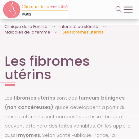
A
Videos
l
l
e
r
Clinique de la Fertilité
Infertilité ou stérilité
Maladies de la femme
Les fibromes utérins
d
i
r
e
Les fibromes
c
t
e
utérins
m
e
n
t
a
Les
fibromes utérins
sont des
tumeurs bénignes
u
(non cancéreuses)
qui se développent à partir du
c
o
muscle utérin. Ils sont composés de tissu fibreux et
n
peuvent atteindre des tailles variables. On les appelle
t
e
aussi
myomes
. Selon Santé Publique France, la
n