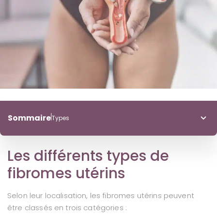
Sommaire
Types
Types
Les différents types de
Symptômes
Diagnostic
fibromes utérins
Traitements
Selon leur localisation, les fibromes utérins peuvent
être classés en trois catégories :