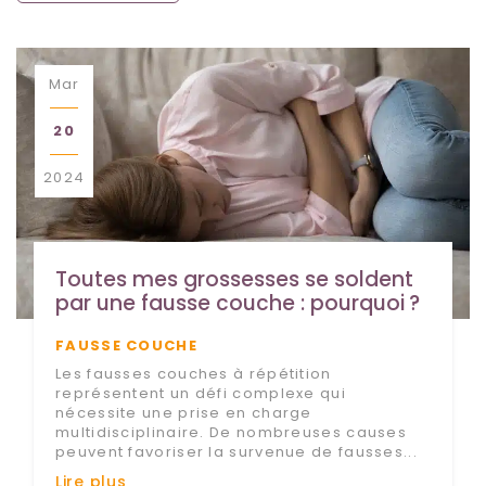
u
Mar
20
2024
Toutes mes grossesses se soldent 
par une fausse couche : pourquoi ?
FAUSSE COUCHE
Les fausses couches à répétition
représentent un défi complexe qui
nécessite une prise en charge
multidisciplinaire. De nombreuses causes
peuvent favoriser la survenue de fausses...
Lire plus