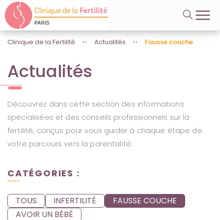
A
Videos
l
l
e
r
Clinique de la Fertilité
Actualités
Fausse couche
d
i
Actualités
r
e
c
t
Découvrez dans cette section des informations
e
spécialisées et des conseils professionnels sur la
m
e
fertilité, conçus pour vous guider à chaque étape de
n
votre parcours vers la parentalité.
t
a
u
CATÉGORIES :
c
o
n
TOUS
INFERTILITÉ
FAUSSE COUCHE
t
e
AVOIR UN BÉBÉ
n