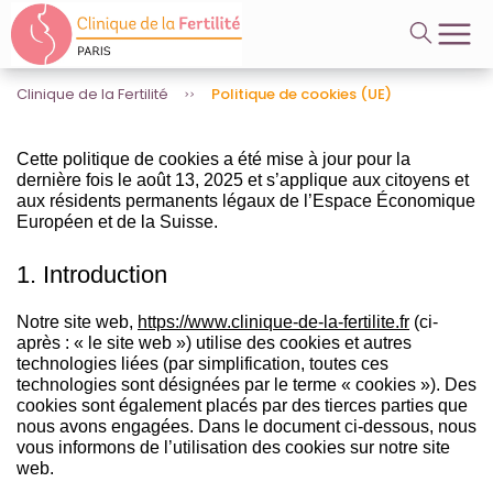
A
Videos
l
l
e
r
Clinique de la Fertilité
Politique de cookies (UE)
d
i
r
Cette politique de cookies a été mise à jour pour la
e
dernière fois le août 13, 2025 et s’applique aux citoyens et
c
aux résidents permanents légaux de l’Espace Économique
t
Européen et de la Suisse.
e
m
1. Introduction
e
n
Notre site web,
https://www.clinique-de-la-fertilite.fr
(ci-
t
après : « le site web ») utilise des cookies et autres
a
technologies liées (par simplification, toutes ces
u
technologies sont désignées par le terme « cookies »). Des
c
cookies sont également placés par des tierces parties que
o
nous avons engagées. Dans le document ci-dessous, nous
n
vous informons de l’utilisation des cookies sur notre site
t
web.
e
n